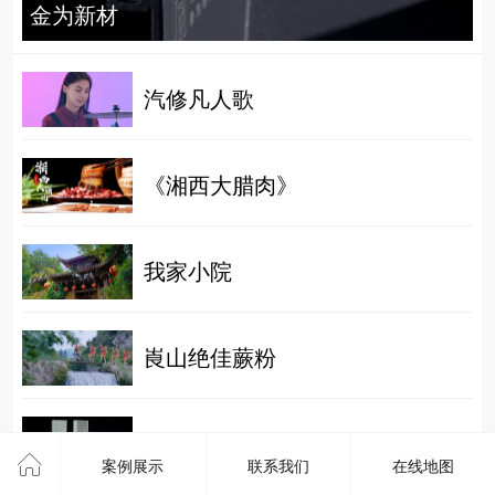
金为新材
汽修凡人歌
《湘西大腊肉》
我家小院
崀山绝佳蕨粉
悟净/星洲沉香
案例展示
联系我们
在线地图